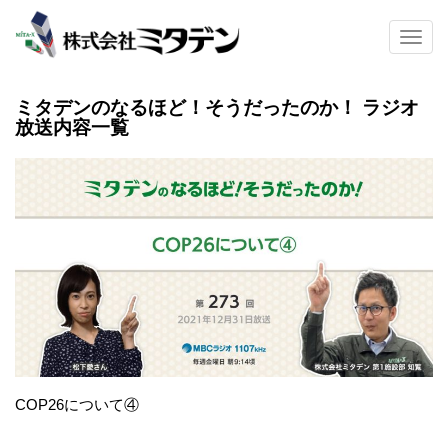
S
k
TOGG
i
p
t
ミタデンのなるほど！そうだったのか！ ラジオ
o
放送内容一覧
m
a
投
i
n
稿
c
ナ
o
n
ビ
t
ゲ
e
n
ー
t
シ
ョ
COP26について④
ン