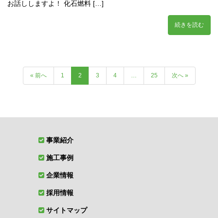
お話ししますよ！ 化石燃料 […]
続きを読む
« 前へ
1
2
3
4
…
25
次へ »
事業紹介
施工事例
企業情報
採用情報
サイトマップ