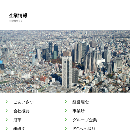
企業情報
ごあいさつ
経営理念
会社概要
事業所
沿革
グループ企業
組織図
ISOへの取組