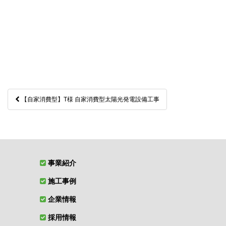
投
【自家消費型】T様 自家消費型太陽光発電設備工事
稿
ナ
ビ
ゲ
事業紹介
ー
施工事例
シ
ョ
企業情報
ン
採用情報