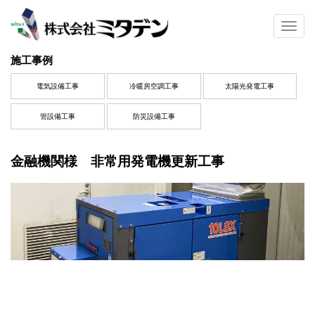
S
k
TOGG
i
p
施工事例
t
o
電気設備工事
冷暖房空調工事
太陽光発電工事
m
a
管設備工事
防災設備工事
i
n
c
金融機関様 非常用発電機更新工事
o
n
t
e
n
t