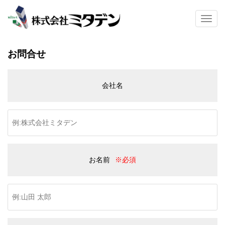
S
k
TOGG
i
p
t
お問合せ
o
m
a
会社名
i
n
c
o
n
t
e
n
お名前
※必須
t