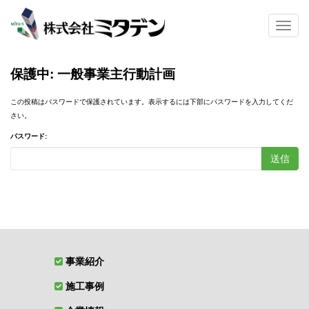
S
k
TOGG
i
p
t
保護中: 一般事業主行動計画
o
m
この投稿はパスワードで保護されています。表示するには下部にパスワードを入力してくだ
a
さい。
i
n
パスワード:
c
送信
o
n
t
e
n
t
事業紹介
施工事例