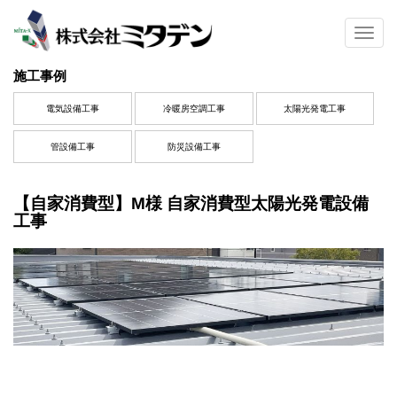
S
k
TOGG
i
p
施工事例
t
o
電気設備工事
冷暖房空調工事
太陽光発電工事
m
a
管設備工事
防災設備工事
i
n
c
【自家消費型】M様 自家消費型太陽光発電設備
o
工事
n
t
e
n
t