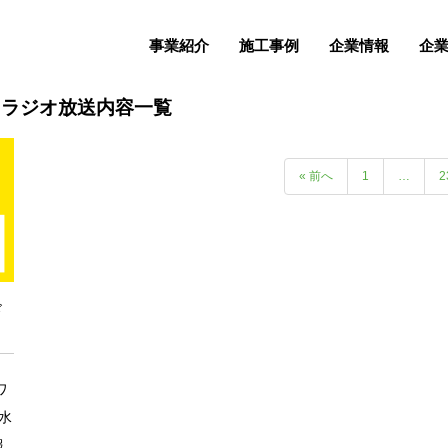
事業紹介
施工事例
企業情報
企
 ラジオ放送内容一覧
« 前へ
1
…
2
ド
ワ
水
報