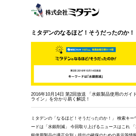
S
k
i
p
t
ミタデンのなるほど！そうだったのか！
o
m
投
a
i
稿
n
ナ
c
o
ビ
n
ゲ
t
e
ー
2016年10月14日 第2回放送 「水銀製品使用のガイ
n
シ
ライン」を分かり易く解説！
t
ョ
ン
ミタデンの「なるほど！そうだったのか！」 検索キー
ードは「水銀削減」 今回取り上げるニュースはこれ 「
銀使用製品の適正分別・排出の確保のための表示等情