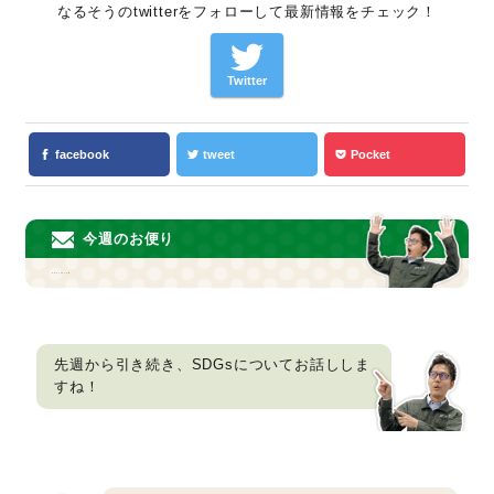
なるそうのtwitterをフォローして最新情報をチェック！
Twitter
facebook
tweet
Pocket
今週のお便り
SDGsについて②
先週から引き続き、SDGsについてお話ししま
すね！