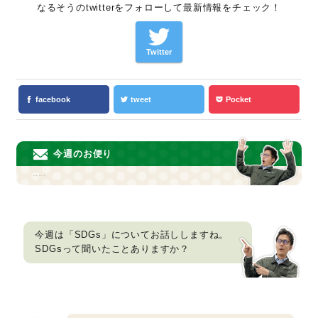
なるそうのtwitterをフォローして最新情報をチェック！
Twitter
facebook
tweet
Pocket
今週のお便り
SDGsについて①
今週は「SDGs」についてお話ししますね。
SDGsって聞いたことありますか？