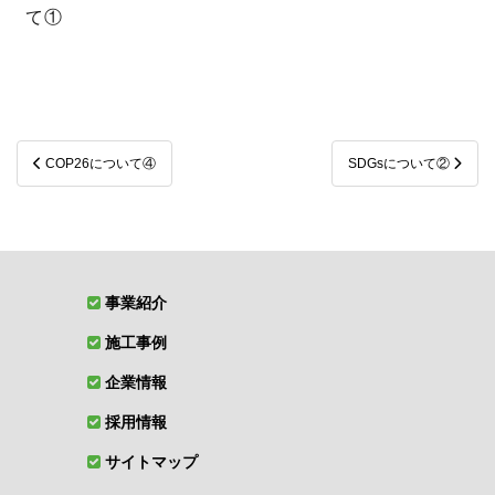
て①
投
COP26について④
SDGsについて②
稿
ナ
ビ
ゲ
事業紹介
ー
施工事例
シ
ョ
企業情報
ン
採用情報
サイトマップ