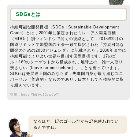
SDGsとは
持続可能な開発目標（SDGs：Sustainable Development
Goals）とは，2001年に策定されたミレニアム開発目標
（MDGs）別ウィンドウで開くの後継として，2015年9月の
国連サミットで加盟国の全会一致で採択された「持続可能な
開発のための2030アジェンダ」に記載された，2030年までに
持続可能でよりよい世界を目指す国際目標です。17のゴー
ル・169のターゲットから構成され，地球上の「誰一人取り
残さない（leave no one behind）」ことを誓っています。
SDGsは発展途上国のみならず，先進国自身が取り組むユニ
バーサル（普遍的）なものであり，日本としても積極的に取
り組んでいます。
引用：
https://bit.ly/32swcWY
なるほど、17のゴールだから17色使われてい
るんですね。