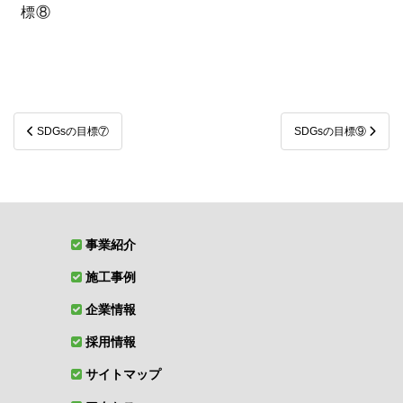
標⑧
投
SDGsの目標⑦
SDGsの目標⑨
稿
ナ
ビ
ゲ
事業紹介
ー
施工事例
シ
ョ
企業情報
ン
採用情報
サイトマップ