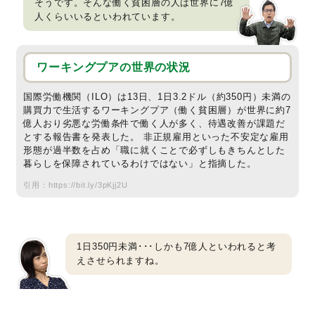
そうです。そんな働く貧困層の人は世界に7億
人くらいいるといわれています。
ワーキングプアの世界の状況
国際労働機関（ILO）は13日、1日3.2ドル（約350円）未満の
購買力で生活するワーキングプア（働く貧困層）が世界に約7
億人おり劣悪な労働条件で働く人が多く、待遇改善が課題だ
とする報告書を発表した。 非正規雇用といった不安定な雇用
形態が過半数を占め「職に就くことで必ずしもきちんとした
暮らしを保障されているわけではない」と指摘した。
引用：
https://bit.ly/3pKjj2U
1日350円未満･･･しかも7億人といわれると考
えさせられますね。