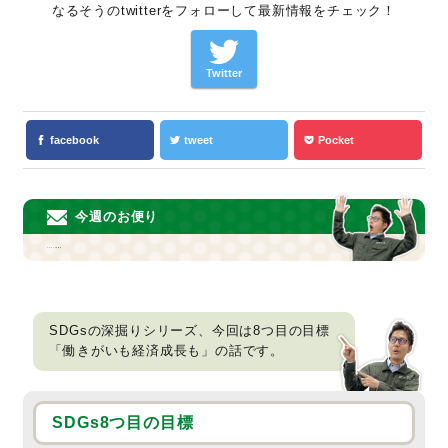
なるそうのtwitterをフォローして最新情報をチェック！
Twitter
facebook
tweet
Pocket
今週のお便り
SDGsの目標⑧
SDGsの深掘りシリーズ、今回は8つ目の目標
「働きがいも経済成長も」の話です。
SDGs8つ目の目標