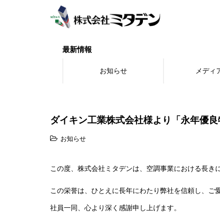
S
k
i
p
t
最新情報
o
m
お知らせ
メディ
a
i
n
c
o
ダイキン工業株式会社様より「永年優良特
n
t
お知らせ
e
n
t
この度、株式会社ミタデンは、空調事業における長きに
この栄誉は、ひとえに長年にわたり弊社を信頼し、ご
社員一同、心より深く感謝申し上げます。