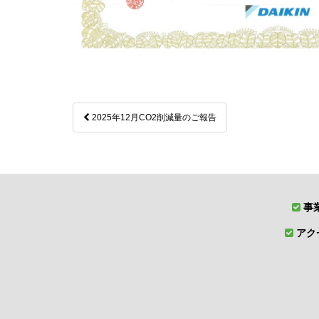
投
2025年12月CO2削減量のご報告
稿
ナ
ビ
ゲ
事
ー
アク
シ
ョ
ン