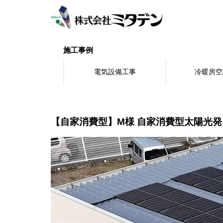
S
k
i
p
t
施工事例
o
m
電気設備工事
冷暖房空
a
i
n
c
o
【自家消費型】M様 自家消費型太陽光
n
t
e
n
t