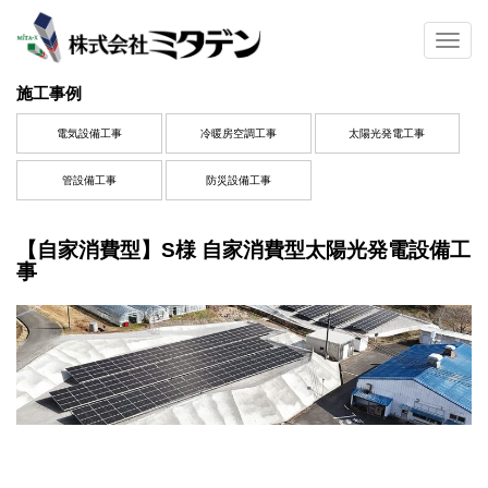
S
k
TOGG
i
p
施工事例
t
o
電気設備工事
冷暖房空調工事
太陽光発電工事
m
a
管設備工事
防災設備工事
i
n
c
【自家消費型】S様 自家消費型太陽光発電設備工
o
事
n
t
e
n
t