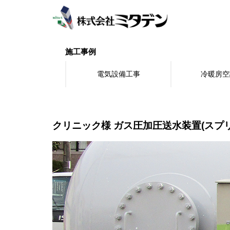
S
k
i
p
t
施工事例
o
m
電気設備工事
冷暖房空
a
i
n
c
o
クリニック様 ガス圧加圧送水装置(スプ
n
t
e
n
t