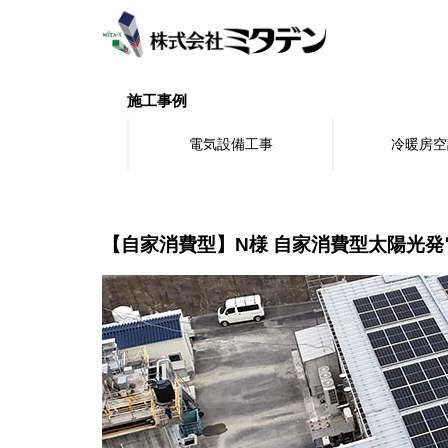
S
k
i
p
t
施工事例
o
m
電気設備工事
冷暖房空
a
i
n
c
o
【自家消費型】N様 自家消費型太陽光発
n
t
e
n
t